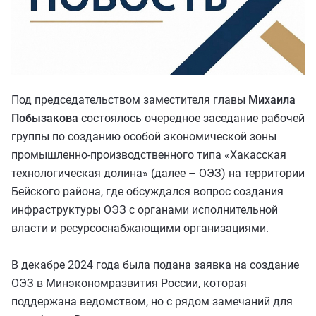
ИНВЕСТИЦ
ИНВЕСТИЦ
ОСОБЫЕ УС
ОСОБЫЕ УС
Инвесткарта
Под председательством заместителя главы
Михаила
Прямое обращение
Побызакова
состоялось очередное заседание рабочей
КАТАЛОГ 
группы по созданию особой экономической зоны
Личный кабинет
промышленно-производственного типа «Хакасская
технологическая долина» (далее – ОЭЗ) на территории
+7 (3902) 250-500
Бейского района, где обсуждался вопрос создания
air.rh@mail.ru
инфраструктуры ОЭЗ с органами исполнительной
власти и ресурсоснабжающими организациями.
В декабре 2024 года была подана заявка на создание
ОЭЗ в Минэкономразвития России, которая
поддержана ведомством, но с рядом замечаний для