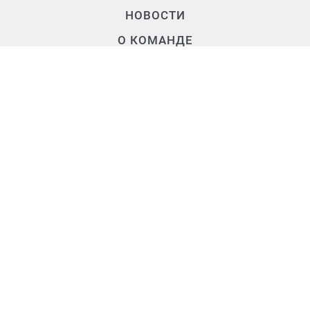
НОВОСТИ
О КОМАНДЕ
Контакты
+7 (3902) 250-500
air.rh@mail.ru
655017, Республика Хакасия,
г. Абакан, ул. Крылова, д. 47а, 2 этаж
Время работы
Пн - Чт:
9:00 - 18:00
Перерыв:
13:00 - 13:45