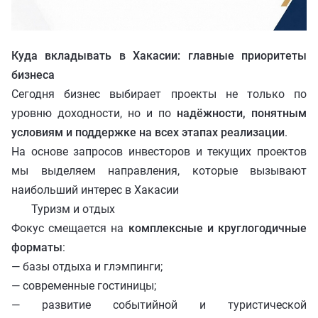
ИНВЕСТИЦ
ИНВЕСТИЦ
ОСОБЫЕ УС
ОСОБЫЕ УС
Куда вкладывать в Хакасии: главные приоритеты
Инвесткарта
бизнеса
Сегодня бизнес выбирает проекты не только по
Прямое обращение
уровню доходности, но и по
надёжности, понятным
КАТАЛОГ 
условиям и поддержке на всех этапах реализации
.
Личный кабинет
На основе запросов инвесторов и текущих проектов
мы выделяем направления, которые вызывают
+7 (3902) 250-500
наибольший интерес в Хакасии
air.rh@mail.ru
Туризм и отдых
Фокус смещается на
комплексные и круглогодичные
форматы
:
— базы отдыха и глэмпинги;
— современные гостиницы;
— развитие событийной и туристической