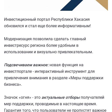
ИНВЕСТИЦ
ИНВЕСТИЦ
ОСОБЫЕ УС
ОСОБЫЕ УС
Инвестиционный портал Республики Хакасия
Инвесткарта
обновился и стал еще более информативным!
Прямое обращение
Модернизация позволила сделать главный
инвестресурс региона более удобным в
КАТАЛОГ 
Личный кабинет
использовании и визуально привлекательным.
+7 (3902) 250-500
Подсвечиваем важное:
новая функция на
air.rh@mail.ru
инвестпортале - интерактивный инструмент для
привлечения внимания в разделе «Меры поддержки
бизнеса».
Значок «огня» - это
актуальные отборы
получателей
мер поддержки, проводимые в настоящее время.
Гарантия того, что пользователи не пропустят важное