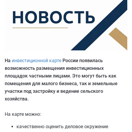
ИНВЕСТИЦ
ИНВЕСТИЦ
ОСОБЫЕ УС
ОСОБЫЕ УС
Инвесткарта
Прямое обращение
КАТАЛОГ 
Личный кабинет
На
инвестиционной карте
России появилась
возможность размещения инвестиционных
+7 (3902) 250-500
площадок частными лицами. Это могут быть как
помещения для малого бизнеса, так и земельные
air.rh@mail.ru
участки под застройку и ведение сельского
хозяйства.
На карте можно:
качественно оценить деловое окружение