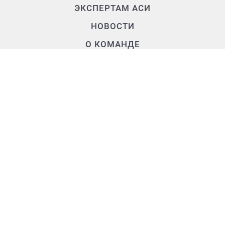
ЭКСПЕРТАМ АСИ
НОВОСТИ
О КОМАНДЕ
Контакты
+7 (3902) 250-500
air.rh@mail.ru
655017, Республика Хакасия,
г. Абакан, ул. Крылова, д. 47а, 2 этаж
Время работы
Пн - Чт:
9:00 - 18:00