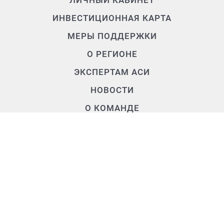
ЛИЧНЫЙ КАБИНЕТ
ИНВЕСТИЦИОННАЯ КАРТА
МЕРЫ ПОДДЕРЖКИ
О РЕГИОНЕ
ЭКСПЕРТАМ АСИ
НОВОСТИ
О КОМАНДЕ
Контакты
+7 (3902) 250-500
air.rh@mail.ru
655017, Республика Хакасия,
г. Абакан, ул. Крылова, д. 47а, 2 этаж