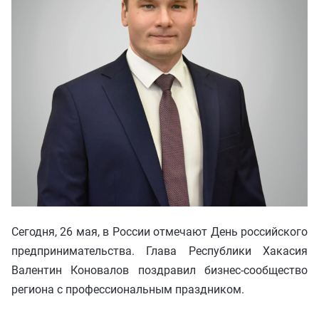
ИНВЕСТИЦ
ИНВЕСТИЦ
ОСОБЫЕ УС
ОСОБЫЕ УС
Инвесткарта
Прямое обращение
КАТАЛОГ 
Личный кабинет
+7 (3902) 250-500
air.rh@mail.ru
Сегодня, 26 мая, в России отмечают День российского
предпринимательства. Глава Республики Хакасия
Валентин Коновалов поздравил бизнес-сообщество
региона с профессиональным праздником.