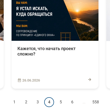
Кажется, что начать проект
сложно?
26.06.2026
1
2
3
4
5
6
...
558