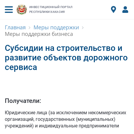
ИНВЕСТИЦИОННЫЙ ПОРТАЛ
РЕСПУБЛИКИ ХАКАСИЯ
Соп
Ос
И
ИНВЕСТОРУ
Главная
Меры поддержки
Меры поддержки бизнеса
СОПРОВОЖ
СОПРОВОЖ
ИНВЕСТИЦ
ИНВЕСТИЦИ
ПРОМЫШЛЕ
ПРЕФЕРЕНЦ
КАЛЬКУЛЯ
СТРАТЕГИЯ 
ЭНЕРГООБ
ИНВЕСТИЦИОННЫЕ ПЛОЩАДКИ
Субсидии на строительство и
развитие объектов дорожного
СТАТЬ ИНВ
СТАТЬ ИНВ
ИНВЕСТИЦ
ЗАЯВКА НА
ИНДУСТРИА
УПРАВЛЯЮ
МЕРЫ ПОД
ЭКОНОМИКА
ТРАНСПОРТ
МЕРЫ ПОДДЕРЖКИ
сервиса
ЗАПУСК ИН
ЗАПУСК ИН
РЕАЛИЗУЕ
ПРЕДЛОЖИ
РЕЗИДЕНТ
АНТИСАНК
ПРЕИМУЩЕС
МИНЕРАЛЬ
О РЕГИОНЕ
ИНВЕСТИЦ
ИНВЕСТИЦ
РЕЕСТР МА
ПРОМЫШЛЕ
УСЛУГИ И 
ИНФРАСТРУ
СЕЛЬСКОЕ 
ЭКСПЕРТАМ АСИ
Получатели:
ГОСУДАРСТ
ГОСУДАРСТ
РЕЕСТР ПР
ТОР «АБАЗА
ДОКУМЕНТ
МЕРЫ ПОД
ТУРИСТИЧ
НОВОСТИ
Юридические лица (за исключением некоммерческих
организаций, государственных (муниципальных)
ИНФОРМАЦ
ИНФОРМАЦ
ОСОБАЯ ЭК
СХЕМЫ ОЭ
О КОМАНДЕ
учреждений) и индивидуальные предприниматели