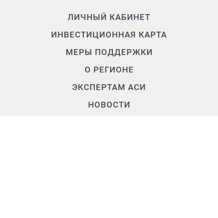
ЛИЧНЫЙ КАБИНЕТ
ИНВЕСТИЦИОННАЯ КАРТА
МЕРЫ ПОДДЕРЖКИ
О РЕГИОНЕ
ЭКСПЕРТАМ АСИ
НОВОСТИ
О КОМАНДЕ
Контакты
+7 (3902) 250-500
air.rh@mail.ru
655017, Республика Хакасия,
г. Абакан, ул. Крылова, д. 47а, 2 этаж