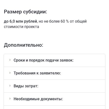
ИНВЕСТИЦ
ИНВЕСТИЦ
Размер субсидии:
ОСОБЫЕ УС
ОСОБЫЕ УС
до 6,0 млн рублей
, но не более 60 % от общей
Инвесткарта
стоимости проекта
Прямое обращение
Дополнительно:
КАТАЛОГ 
Личный кабинет
Сроки и порядок подачи заявок:
+7 (3902) 250-500
air.rh@mail.ru
Требования к заявителю:
Виды затрат:
Необходимые документы: