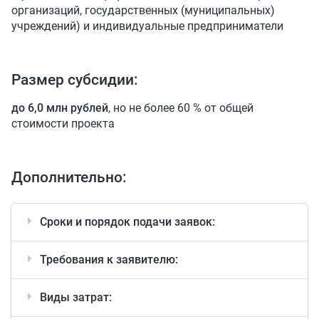
организаций, государственных (муниципальных)
ИНВЕСТИЦ
ИНВЕСТИЦ
учреждений) и индивидуальные предприниматели
ОСОБЫЕ УС
ОСОБЫЕ УС
Инвесткарта
Размер субсидии:
Прямое обращение
до 6,0 млн рублей
, но не более 60 % от общей
стоимости проекта
КАТАЛОГ 
Личный кабинет
Дополнительно:
+7 (3902) 250-500
air.rh@mail.ru
Сроки и порядок подачи заявок:
Требования к заявителю:
Виды затрат: