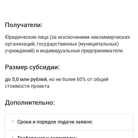
ИНВЕСТИЦ
ИНВЕСТИЦ
ОСОБЫЕ УС
ОСОБЫЕ УС
Получатели:
Инвесткарта
Юридические лица (за исключением некоммерческих
организаций, государственных (муниципальных)
Прямое обращение
учреждений) и индивидуальные предприниматели.
КАТАЛОГ 
Личный кабинет
Размер субсидии:
+7 (3902) 250-500
до 5,0 млн рублей
, но не более 60% от общей
стоимости проекта
air.rh@mail.ru
Дополнительно:
Сроки и порядок подачи заявок: