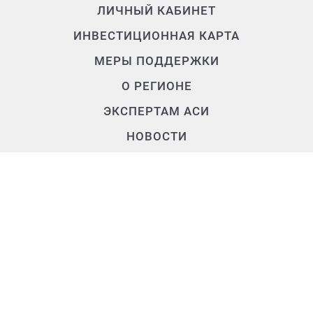
ЛИЧНЫЙ КАБИНЕТ
ИНВЕСТИЦИОННАЯ КАРТА
МЕРЫ ПОДДЕРЖКИ
О РЕГИОНЕ
ЭКСПЕРТАМ АСИ
НОВОСТИ
О КОМАНДЕ
Контакты
+7 (3902) 250-500
air.rh@mail.ru
655017, Республика Хакасия,
г. Абакан, ул. Крылова, д. 47а, 2 этаж