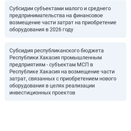
ИНВЕСТИЦ
ИНВЕСТИЦ
Субсидии субъектами малого и среднего
предпринимательства на финансовое
ОСОБЫЕ УС
ОСОБЫЕ УС
возмещение части затрат на приобретение
оборудования в 2026 году
Инвесткарта
Прямое обращение
Субсидия республиканского бюджета
КАТАЛОГ 
Республики Хакасия промышленным
Личный кабинет
предприятиям - субъектам МСП в
Республике Хакасия на возмещение части
+7 (3902) 250-500
затрат, связанных с приобретением нового
air.rh@mail.ru
оборудования в целях реализации
инвестиционных проектов